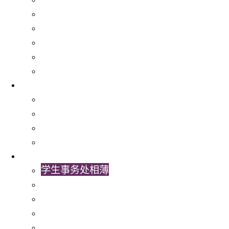
手机应用程式及资讯科技服务
医疗服务
餐厅、商店及银行
学生组织
大学各委员会及参与之学生代表
关于我们
学生事务处
出版及统计
常用表格及指引
联络我们
最新消息
学生事务处相薄
学生事务处视频
学生事务处通讯
最新消息
书院活动