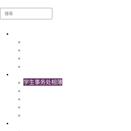
Search
关于我们
学生事务处
出版及统计
常用表格及指引
联络我们
最新消息
学生事务处相薄
学生事务处视频
学生事务处通讯
最新消息
书院活动
服务
就业服务