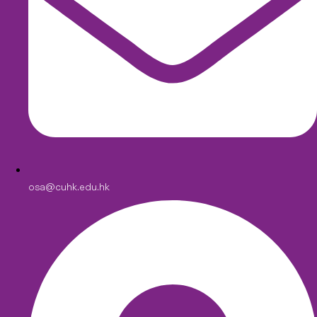
osa@cuhk.edu.hk