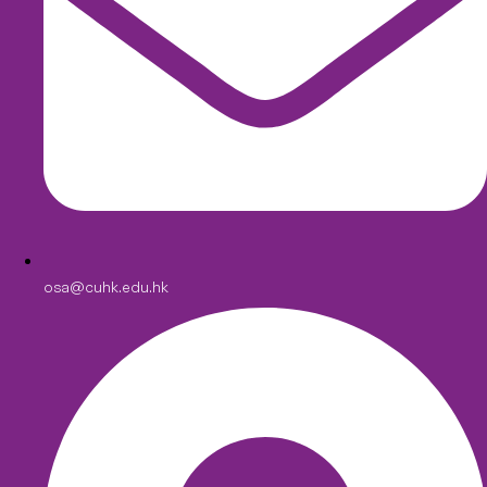
osa@cuhk.edu.hk