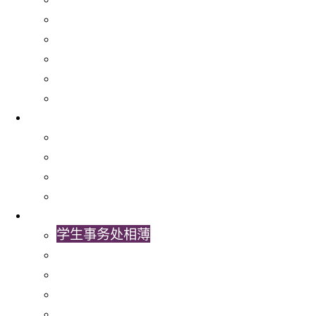
手机应用程式及资讯科技服务
医疗服务
餐厅、商店及银行
学生组织
大学各委员会及参与之学生代表
关于我们
学生事务处
出版及统计
常用表格及指引
联络我们
最新消息
学生事务处相薄
学生事务处视频
学生事务处通讯
最新消息
书院活动