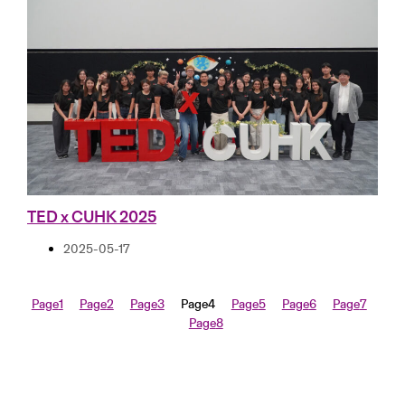
TED x CUHK 2025
2025-05-17
Page
1
Page
2
Page
3
Page
4
Page
5
Page
6
Page
7
Page
8