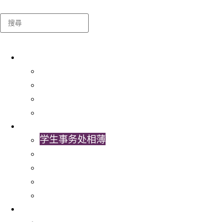
Search
关于我们
学生事务处
出版及统计
常用表格及指引
联络我们
最新消息
学生事务处相薄
学生事务处视频
学生事务处通讯
最新消息
书院活动
服务
就业服务