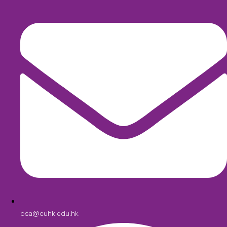
osa@cuhk.edu.hk