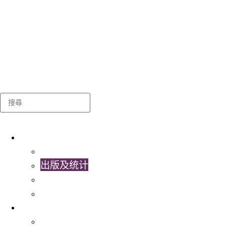
Search
关于我们
学生事务处
出版及统计
常用表格及指引
联络我们
最新消息
学生事务处相薄