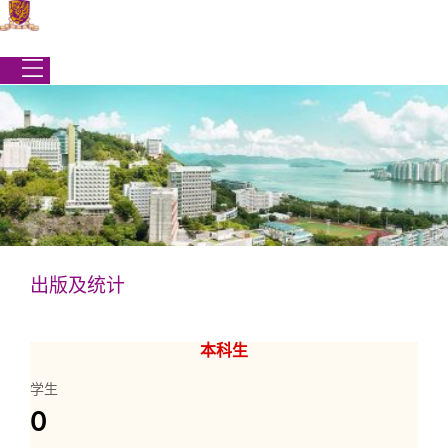
跳
到
内
容
出版及统计
学生事务处
|
学生事务处
|
出版及统计
本科生
出版及统计
学生
0