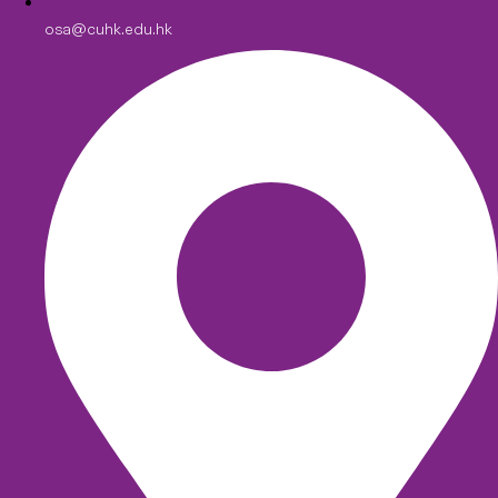
osa@cuhk.edu.hk