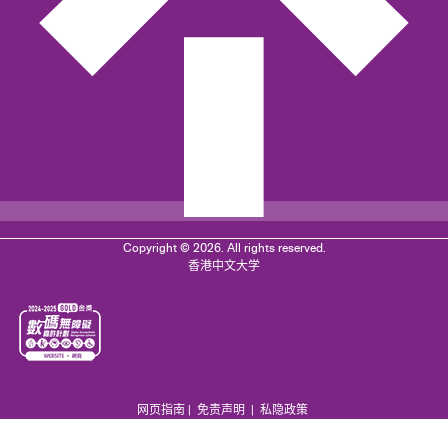
Copyright © 2026. All rights reserved.
香港中文大学
网页指南
|
免责声明
|
私隐政策