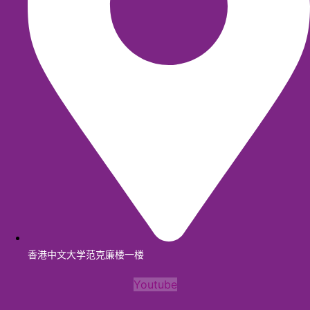
香港中文大学范克廉楼一楼
Youtube