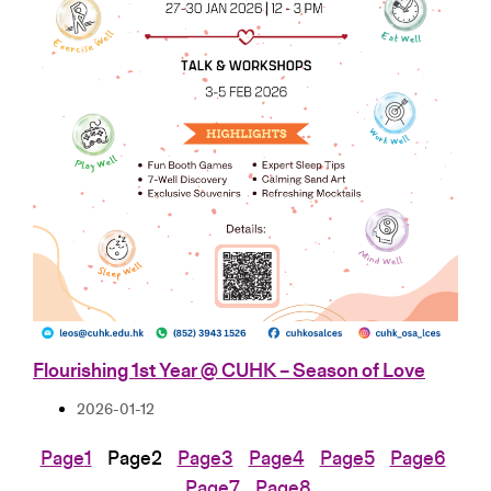
Flourishing 1st Year @ CUHK – Season of Love
2026-01-12
Page
1
Page
2
Page
3
Page
4
Page
5
Page
6
Page
7
Page
8