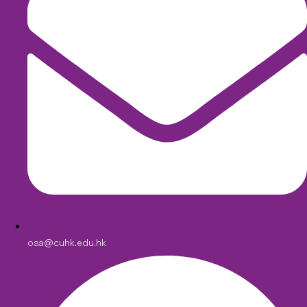
osa@cuhk.edu.hk