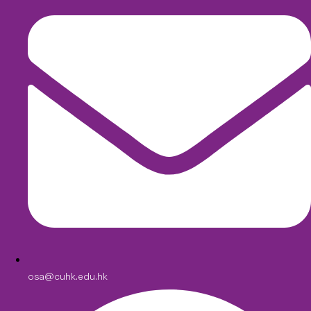
osa@cuhk.edu.hk