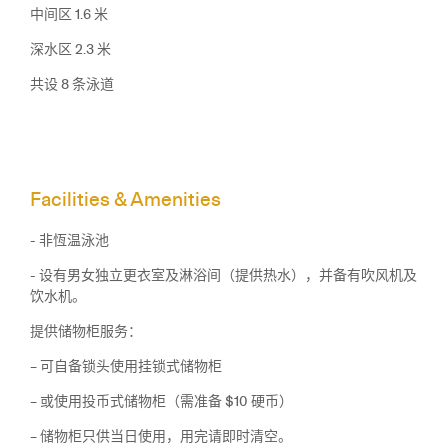
中间区 1.6 米
深水区 2.3 米
共设 8 条泳道
Facilities & Amenities
- 非恆温泳池
- 设有男女独立更衣室及淋浴间（提供热水），并备有吹风机及
饮水机。
提供储物柜服务：
– 可自备锁头使用挂锁式储物柜
– 或使用投币式储物柜（需准备 $10 硬币）
– 储物柜只供当日使用，用完请即时清空。