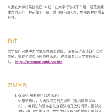
从港铁大学站乘搭校巴 1A 线，在大学行政楼下车后，沿范克廉
楼方向步行，并前往下一层／乘电梯前往 UG，整段路程约需五
分钟。
备注
大学校巴只供中大学生及教职员乘搭。 游客及访客请自行安排
交通，或乘坐收费小巴前往泳池。 详情请参阅大学交通处网
站：
https://transport.cuhk.edu.hk/
常见问题
Q: 是否需要预约到游泳池？
A: 毋须预约，入场採取先到先得制（池内限额 330
人）。唯到访前请务必先查看泳池开放时间表，因部分
时段可能因学生活动、教学或校队练习而暂停开放部分