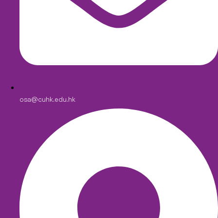
osa@cuhk.edu.hk