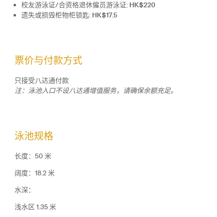
校友游泳证/合资格退休僱员游泳证:
HK$220
遗失或损毁柜物柜锁匙:
HK$17.5
票价与付款方式
只接受八达通付款
注：泳池入口不设八达通增值服务，请确保余额充足。
泳池规格
长度：50 米
阔度：18.2 米
水深：
浅水区 1.35 米