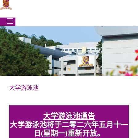
跳
到
内
容
大学游泳池
学生事务处
|
校园生活
|
学生设施
|
大学游泳池
大学游泳池
大学游泳池通告
大学游泳池将于二零二六年五月十一
日(星期一)重新开放。