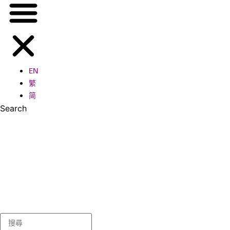
EN
繁
简
Search
Search