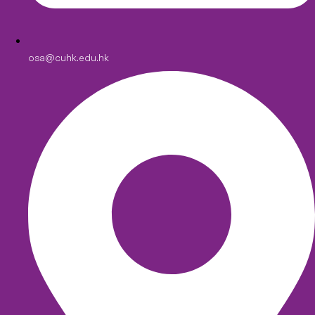
osa@cuhk.edu.hk