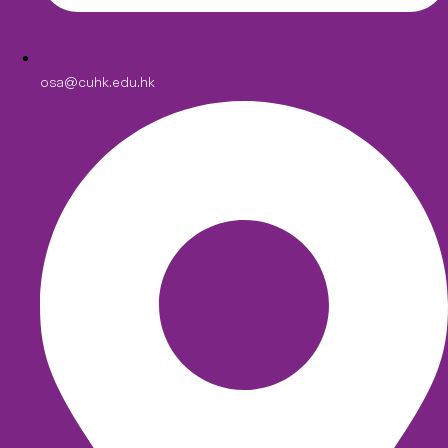
osa@cuhk.edu.hk