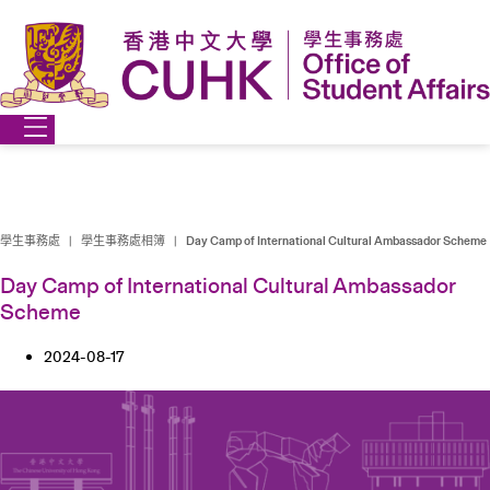
Skip
to
content
學生事務處
|
學生事務處相簿
|
Day Camp of International Cultural Ambassador Scheme
Day Camp of International Cultural Ambassador
Scheme
2024-08-17