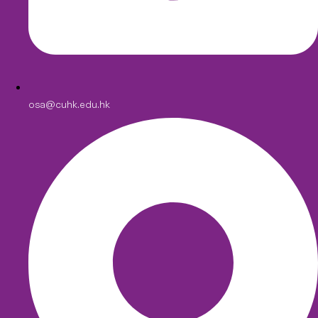
osa@cuhk.edu.hk