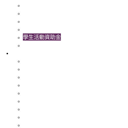
學習輔導與大學適應
心理健康服務
非本地生服務
特殊教育需要服務 (SENS)
學生活動資助金
學生發展組合
活動
校園招聘大使計劃
與校外機構合作
社區服務
香港中文大學國旗護衞隊
Cu-SuCCeSS - 學生經營的咖啡店初創計劃
交換生計劃
國際「互聯網」
實習及職業體驗學習計劃
訪談中國遊學系列