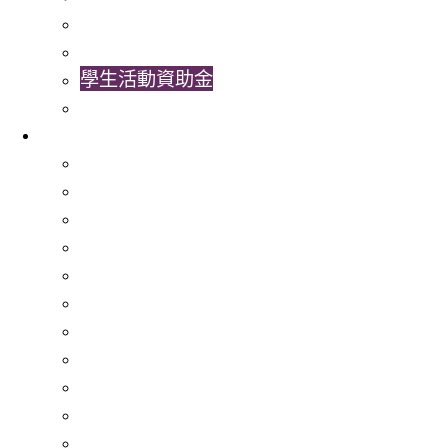
非本地生服務
特殊教育需要服務 (SENS)
學生活動資助金
學生發展組合
活動
校園招聘大使計劃
與校外機構合作
社區服務
香港中文大學國旗護衞隊
Cu-SuCCeSS - 學生經營的咖啡店初創計劃
交換生計劃
國際「互聯網」
實習及職業體驗學習計劃
訪談中國遊學系列
LEAD計劃
生死教育計劃