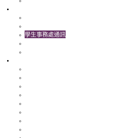
聯絡我們
最新消息
學生事務處相簿
學生事務處視頻
學生事務處通訊
最新消息
書院活動
服務
就業服務
文化共融
經濟援助
學習輔導與大學適應
心理健康服務
非本地生服務
特殊教育需要服務 (SENS)
學生活動資助金
學生發展組合