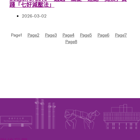
踐「七好減壓法」
2026-03-02
Page
1
Page
2
Page
3
Page
4
Page
5
Page
6
Page
7
Page
8