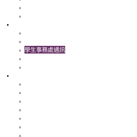
常用表格及指引
聯絡我們
最新消息
學生事務處相簿
學生事務處視頻
學生事務處通訊
最新消息
書院活動
服務
就業服務
文化共融
經濟援助
學習輔導與大學適應
心理健康服務
非本地生服務
特殊教育需要服務 (SENS)