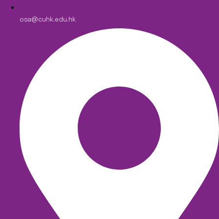
osa@cuhk.edu.hk