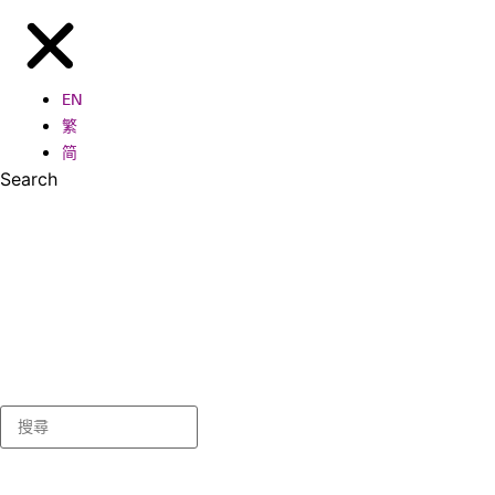
EN
繁
简
Search
Search