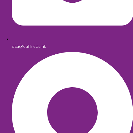
osa@cuhk.edu.hk