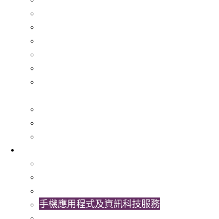
LEAD計劃
生死教育計劃
師友及領袖培訓計劃
香港中文大學國旗護衞隊
傑出學生獎
Outstanding Students Awards – Application
Guidelines
朋輩支援網絡
學生助理參與計劃
大學迎新活動及開學典禮
校園生活
住宿
學生設施
校內交通
手機應用程式及資訊科技服務
醫療服務