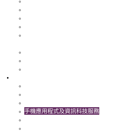
生死教育計劃
師友及領袖培訓計劃
香港中文大學國旗護衞隊
傑出學生獎
Outstanding Students Awards – Application
Guidelines
朋輩支援網絡
學生助理參與計劃
大學迎新活動及開學典禮
校園生活
住宿
學生設施
校內交通
手機應用程式及資訊科技服務
醫療服務
餐廳、商店及銀行