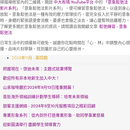
掃描禪修室內的二維碼，開啟
中大有晴 YouTube平台
中的
「意象鬆弛法
影片系列」
「意象鬆弛法影片系列」，便可練習意象鬆弛法，以達到身心
放鬆。意象鬆弛法是一種有效的壓力管理技巧，當完全投入於平靜的意象
時，身體的緊張感便會消散，憂慮也會隨之淡去，讓心靈暫時逃離壓力。
了解更多關於意象鬆弛法的資訊，請閱讀自我關顧文章:
鬆弛練習 - 意象
鬆弛法
.
日常生活中的煩擾無可避免，誠邀你花點時間在「心．林」中調整內心煩
擾，品味片刻寧靜，找到屬於自己的心靈綠洲。
2024年11月 - 第四期
把握現在，啓迪未來：主題式就業博覽
歡迎所有非本地新生加入中大！
山承咖啡廳於2024年9月13日隆重開幕！
首批海外領袖訓練計劃學生導師：培育未來領袖
朋輩支援網絡 - 2024年9至10月服務項目之精彩回顧
專業形象系列︰從內到外打造專業形象．助同學事業發展
迎新圓滿舉行 盡顯學生領導實力