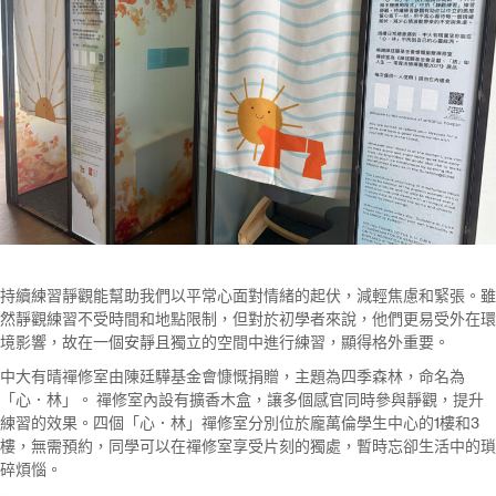
持續練習靜觀能幫助我們以平常心面對情緒的起伏，減輕焦慮和緊張。雖
然靜觀練習不受時間和地點限制，但對於初學者來說，他們更易受外在環
境影響，故在一個安靜且獨立的空間中進行練習，顯得格外重要。
中大有晴禪修室由陳廷驊基金會慷慨捐贈，主題為四季森林，命名為
「心．林」。 禪修室內設有擴香木盒，讓多個感官同時參與靜觀，提升
練習的效果。四個「心．林」禪修室分別位於龐萬倫學生中心的1樓和3
樓，無需預約，同學可以在禪修室享受片刻的獨處，暫時忘卻生活中的瑣
碎煩惱。