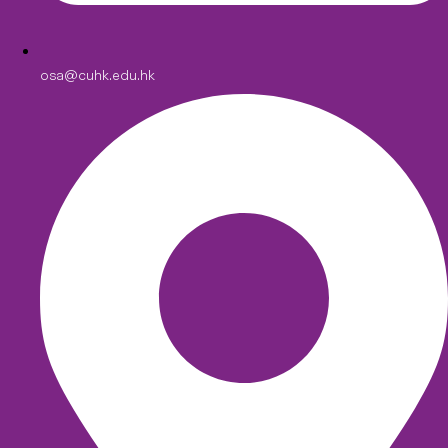
osa@cuhk.edu.hk