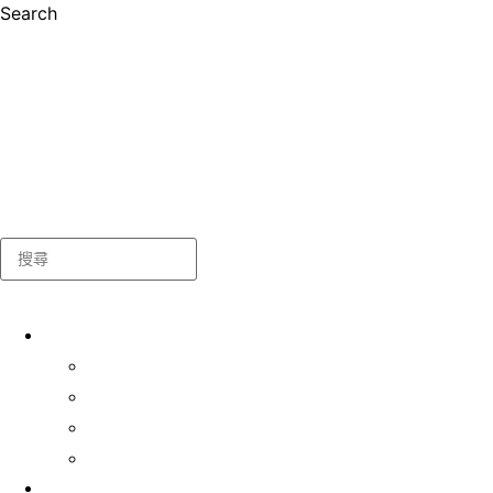
Search
Search
關於我們
學生事務處
出版及統計
常用表格及指引
聯絡我們
最新消息