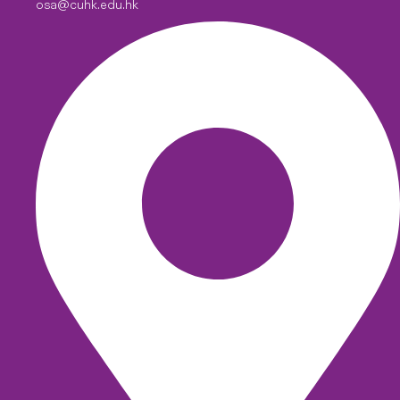
osa@cuhk.edu.hk