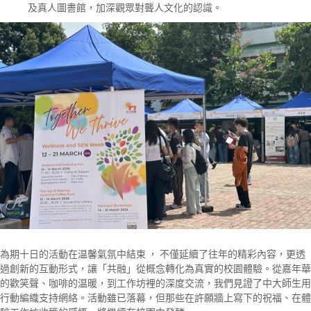
及真人圖書館，加深觀眾對聾人文化的認識。
為期十日的活動在温馨氣氛中結束 ， 不僅延續了往年的精彩內容，更透
過創新的互動形式，讓「共融」從概念轉化為真實的校園體驗。從嘉年華
的歡笑聲、咖啡的温暖，到工作坊裡的深度交流，我們見證了中大師生用
行動編織支持網絡。活動雖已落幕，但那些在許願牆上寫下的祝福、在體