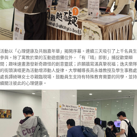
活動以「心理健康及共融嘉年華」揭開序幕。連續三天吸引了上千名員生
參與。除了寓教於樂的互動遊戲攤位外，「有『晴』即影」捕捉歡樂瞬
間；趣味速畫激發新奇趣怪的創意靈感；許願牆寫滿真摯祝福；逸夫樂隊
的街頭演唱更為活動增添動人旋律。大學輔導長高永雄教授及學生事務處
處長譚綺琳女士亦親臨現場，鼓勵員生支持有特殊教育需要的同學，並持
續關注彼此的心理健康。