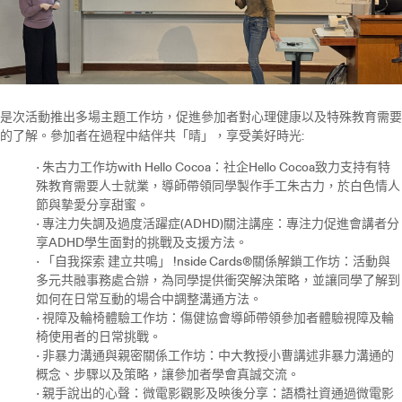
是次活動推出多場主題工作坊，促進參加者對心理健康以及特殊教育需要
的了解。參加者在過程中結伴共「晴」，享受美好時光:
• 朱古力工作坊with Hello Cocoa：社企Hello Cocoa致力支持有特
殊教育需要人士就業，導師帶領同學製作手工朱古力，於白色情人
節與摯愛分享甜蜜。
• 專注力失調及過度活躍症(ADHD)關注講座：專注力促進會講者分
享ADHD學生面對的挑戰及支援方法。
• 「自我探索 建立共鳴」 !nside Cards®關係解鎖工作坊：活動與
多元共融事務處合辦，為同學提供衝突解決策略，並讓同學了解到
如何在日常互動的場合中調整溝通方法。
• 視障及輪椅體驗工作坊：傷健協會導師帶領參加者體驗視障及輪
椅使用者的日常挑戰。
• 非暴力溝通與親密關係工作坊：中大教授小曹講述非暴力溝通的
概念、步驟以及策略，讓參加者學會真誠交流。
• 親手說出的心聲：微電影觀影及映後分享：語橋社資通過微電影