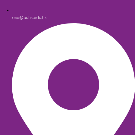
osa@cuhk.edu.hk