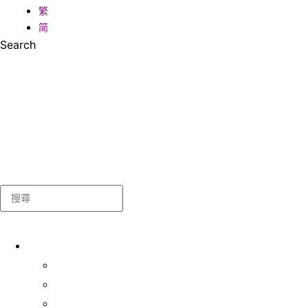
繁
简
Search
Search
關於我們
學生事務處
出版及統計
常用表格及指引