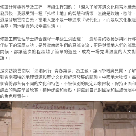
修讀計算機科學及工程一年級生程知韵：「深入了解非遺文化與當地產業
發展後，我感受到一種『扎根土地』的智慧和情懷。無論是玫瑰、咖啡，
還是發展雲南白藥，當地人並不是一味追求『現代化』，而是以文化根脈
為基，因地制宜追求幸福生活。」
修讀工商管理學士綜合課程一年級生洪國耀：「最珍貴的收穫是與同行夥
伴結下的深厚友誼；是與雲南師生們的真誠交流；更是與當地人們的誠摯
問候，都讓這次旅程超越了簡單的遊歷，成為一場充滿溫度的人文對
話。」
是次訪談雲南以「滇港同行 · 青春築夢」為主題，讓同學增廣見聞，了解
到雲南獨特的地理資源和歷史文化與經濟發展的關聯。中國地大物博，每
個省份都各有不同的文化和特色，不被個別的既定印象限制，保持正面和
謙虛的態度學會欣賞、積極建設和貢獻，認識到自己對國家和民族發展中
的角色與責任。