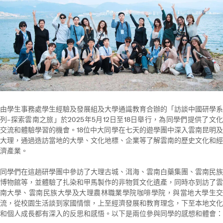
由學生事務處學生經驗及發展組及大學通識教育合辦的「訪談中國研學系
列–探索雲南之旅」於2025年5月12日至18日舉行，為同學們提供了文化
交流和體驗學習的機會。18位中大同學在七天的遊學團中深入雲南昆明及
大理，通過造訪當地的大學、文化地標、企業等了解雲南的歷史文化和經
濟產業。
同學們在這趟研學團中參訪了大理古城、洱海、雲南白藥集團、雲南民族
博物館等，並體驗了扎染和甲馬製作的非物質文化遺產，同時亦到訪了雲
南大學、雲南民族大學及大理農林職業學院咖啡學院，與當地大學生交
流，從校園生活談到家國情懷，上至經濟發展和教育理念，下至本地文化
和個人成長都有深入的反思和感悟。以下是兩位參與同學的感想和體會：