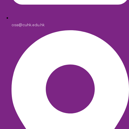
osa@cuhk.edu.hk