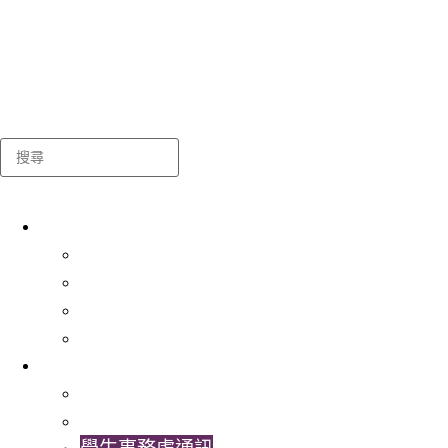
Search
關於我們
學生事務處
出版及統計
常用表格及指引
聯絡我們
最新消息
學生事務處相簿
學生事務處視頻
學生事務處通訊