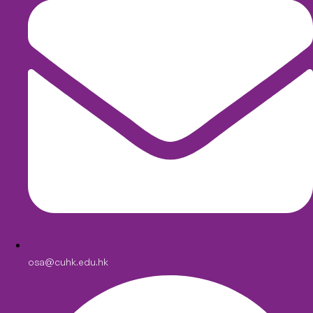
osa@cuhk.edu.hk