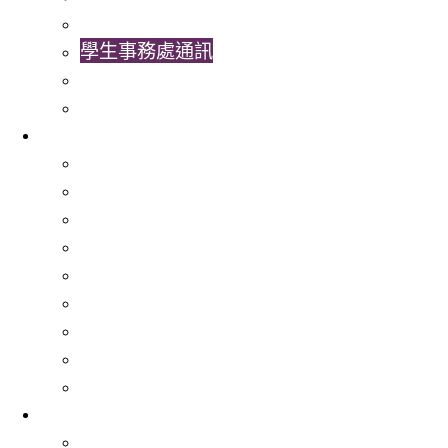
學生事務處視頻
學生事務處通訊
最新消息
書院活動
服務
就業服務
文化共融
經濟援助
學習輔導與大學適應
心理健康服務
非本地生服務
特殊教育需要服務 (SENS)
學生活動資助金
學生發展組合
活動
校園招聘大使計劃