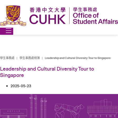
Skip
to
content
學生事務處
|
學生事務處相簿
|
Leadership and Cultural Diversity Tour to Singapore
Leadership and Cultural Diversity Tour to
Singapore
2025-05-23