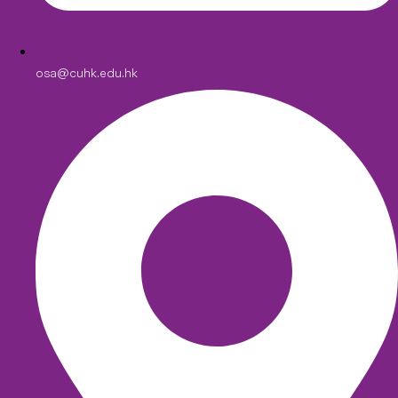
osa@cuhk.edu.hk