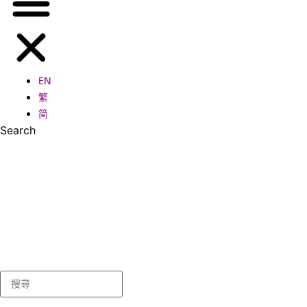
EN
繁
简
Search
Search