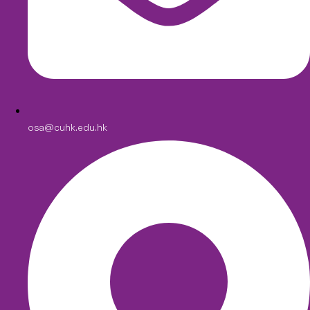
osa@cuhk.edu.hk