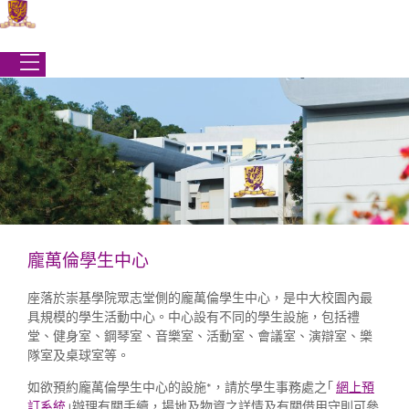
Skip
to
content
龐萬倫學生中心
學生事務處
座落於崇基學院眾志堂側的龐萬倫學生中心，是中大校園內最
|
校園生活
|
學生設施
|
龐萬倫學生中心
具規模的學生活動中心。中心設有不同的學生設施，包括禮
龐萬倫學生中心
堂、健身室、鋼琴室、音樂室、活動室、會議室、演辯室、樂
隊室及桌球室等。
如欲預約龐萬倫學生中心的設施*，請於學生事務處之｢
網上預
訂系統
｣辦理有關手續，場地及物資之詳情及有關借用守則可參