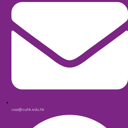
osa@cuhk.edu.hk