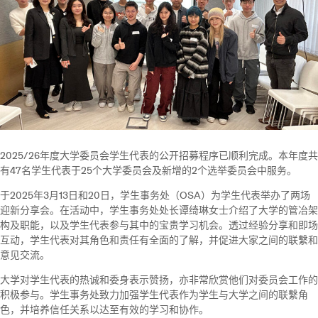
2025/26年度大学委员会学生代表的公开招募程序已顺利完成。本年度共
有47名学生代表于25个大学委员会及新增的2个选举委员会中服务。
于2025年3月13日和20日，学生事务处（OSA）为学生代表举办了两场
迎新分享会。在活动中，学生事务处处长谭绮琳女士介绍了大学的管冶架
构及职能，以及学生代表参与其中的宝贵学习机会。透过经验分享和即场
互动，学生代表对其角色和责任有全面的了解，并促进大家之间的联繫和
意见交流。
大学对学生代表的热诚和委身表示赞扬，亦非常欣赏他们对委员会工作的
积极参与。学生事务处致力加强学生代表作为学生与大学之间的联繫角
色，并培养信任关系以达至有效的学习和协作。