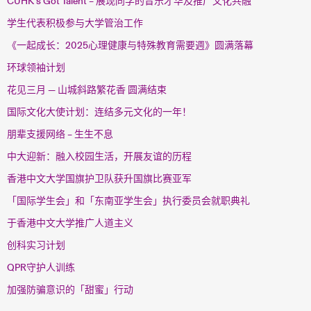
CUHK’s Got Talent – 展现同学的音乐才华及推广文化共融
学生代表积极参与大学管治工作
《一起成长：2025心理健康与特殊教育需要週》圆满落幕
环球领袖计划
花见三月 — 山城斜路繁花香 圆满结束
国际文化大使计划：连结多元文化的一年！
朋辈支援网络 – 生生不息
中大迎新：融入校园生活，开展友谊的历程
香港中文大学国旗护卫队获升国旗比赛亚军
「国际学生会」和「东南亚学生会」执行委员会就职典礼
于香港中文大学推广人道主义
创科实习计划
QPR守护人训练
加强防骗意识的「甜蜜」行动