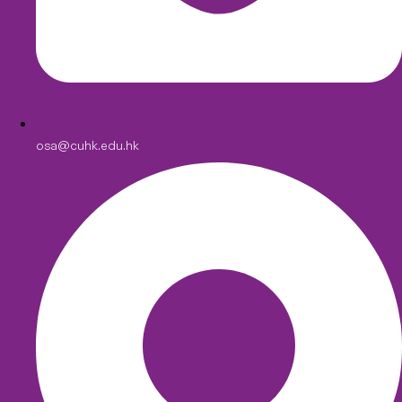
osa@cuhk.edu.hk