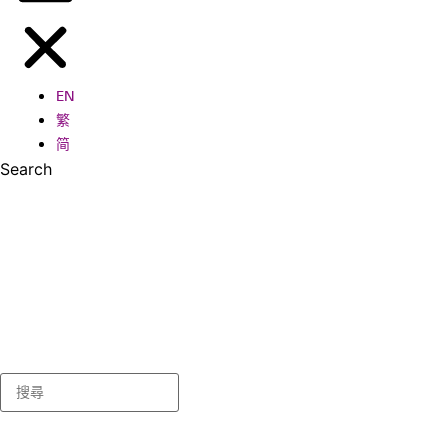
EN
繁
简
Search
Search