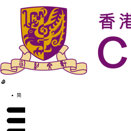
跳
到
内
容
简