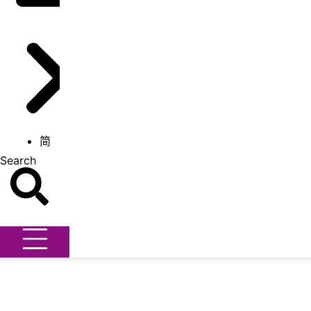
简
Search
Search