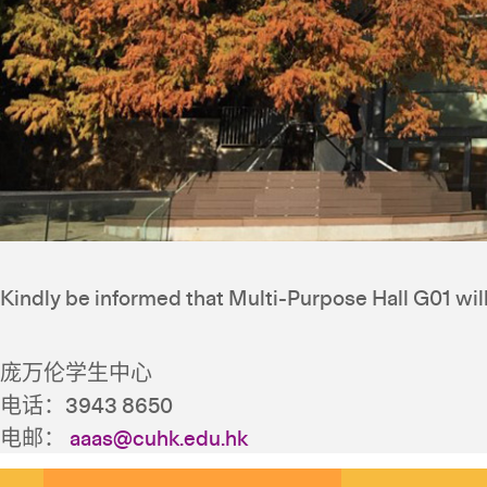
Kindly be informed that Multi-Purpose Hall G01 will 
庞万伦学生中心
电话：3943 8650
电邮：
aaas@cuhk.edu.hk