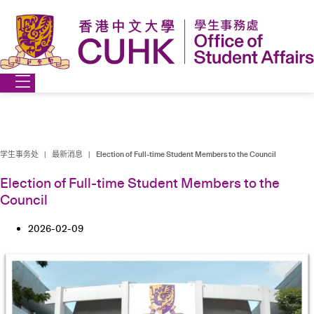
跳
到
内
容
学生事务处
|
最新消息
|
Election of Full-time Student Members to the Council
Election of Full-time Student Members to the
Council
2026-02-09