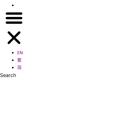
简
EN
繁
简
Search
Search