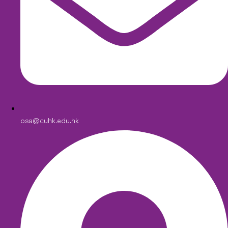
osa@cuhk.edu.hk