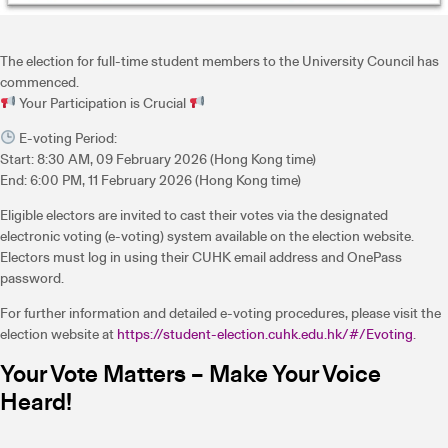
The election for full-time student members to the University Council has
commenced.
Your Participation is Crucial
E-voting Period:
Start: 8:30 AM, 09 February 2026 (Hong Kong time)
End: 6:00 PM, 11 February 2026 (Hong Kong time)
Eligible electors are invited to cast their votes via the designated
electronic voting (e-voting) system available on the election website.
Electors must log in using their CUHK email address and OnePass
password.
For further information and detailed e-voting procedures, please visit the
election website at
https://student-election.cuhk.edu.hk/#/Evoting
.
Your Vote Matters – Make Your Voice
Heard!