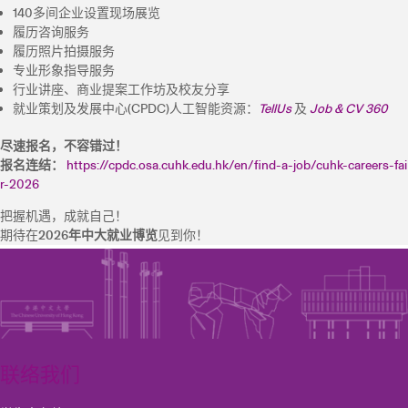
140多间企业设置现场展览
履历咨询服务
履历照片拍摄服务
专业形象指导服务
行业讲座、商业提案工作坊及校友分享
就业策划及发展中心(CPDC)人工智能资源：
TellUs
及
Job & CV 360
尽速报名，不容错过！
报名连结：
https://cpdc.osa.cuhk.edu.hk/en/find-a-job/cuhk-careers-fai
r-2026
把握机遇，成就自己！
期待在
2026年中大就业博览
见到你！
联络我们