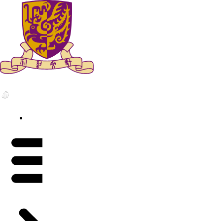
跳
到
内
容
简