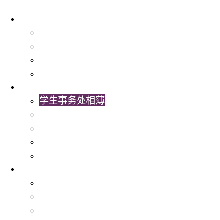
关于我们
学生事务处
出版及统计
常用表格及指引
联络我们
最新消息
学生事务处相薄
学生事务处视频
学生事务处通讯
最新消息
书院活动
服务
就业服务
文化共融
经济援助