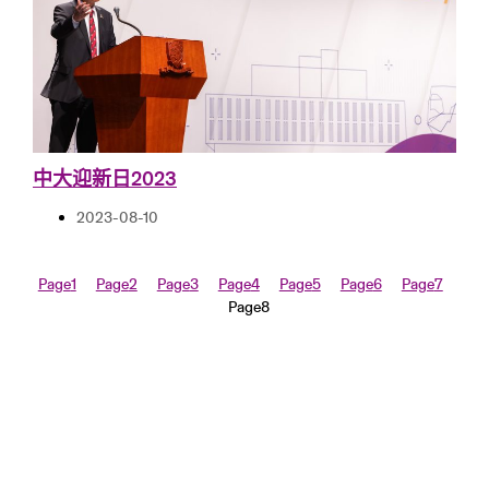
中大迎新日2023
2023-08-10
Page
1
Page
2
Page
3
Page
4
Page
5
Page
6
Page
7
Page
8