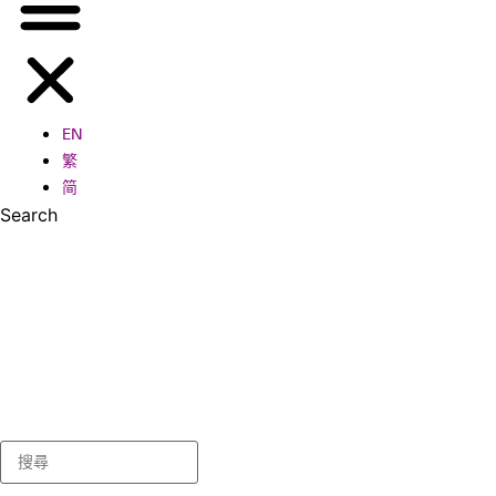
EN
繁
简
Search
Search