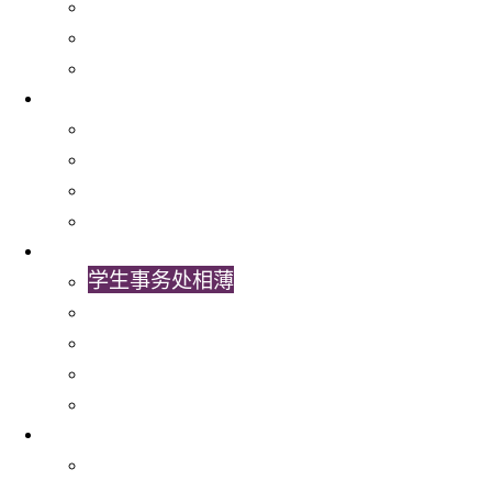
餐厅、商店及银行
学生组织
大学各委员会及参与之学生代表
关于我们
学生事务处
出版及统计
常用表格及指引
联络我们
最新消息
学生事务处相薄
学生事务处视频
学生事务处通讯
最新消息
书院活动
服务
就业服务